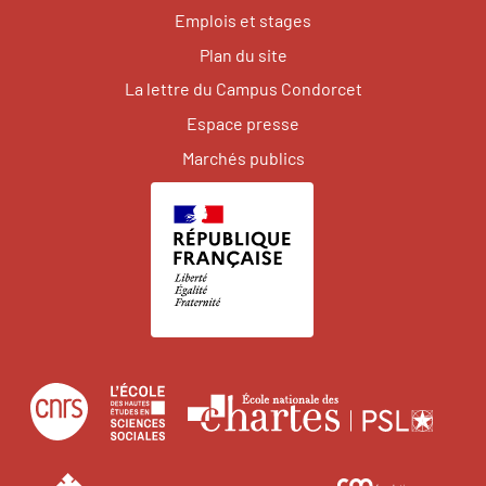
Emplois et stages
Plan du site
La lettre du Campus Condorcet
Espace presse
Marchés publics
Centre
École
Écol
national
des
natio
de
hautes
des