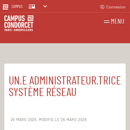
Connexion
CAMPUS
MENU
RECHERCHES
FR
EN
UN.E ADMINISTRATEUR.TRICE
Accueil
Le Campus
Établissement public
Emplois et stages
SYSTÈME RÉSEAU
25 MARS 2025
MODIFIÉ LE 26 MARS 2025