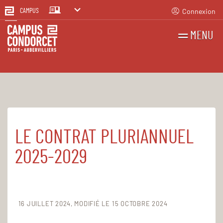
Connexion
CAMPUS
MENU
RECHERCHES
FR
EN
LE CONTRAT PLURIANNUEL
Accueil
Le Campus
Établissement public
2025-2029
16 JUILLET 2024
MODIFIÉ LE 15 OCTOBRE 2024