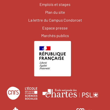
Emplois et stages
Plan du site
La lettre du Campus Condorcet
Espace presse
Marchés publics
Centre
École
Écol
national
des
natio
de
hautes
des