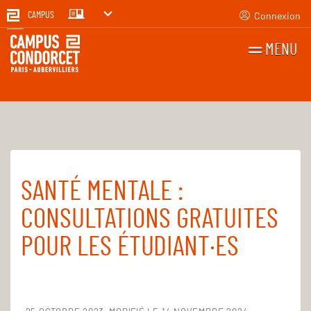
Connexion
CAMPUS
MENU
RECHERCHES
FR
EN
SANTÉ MENTALE :
Accueil
Pour tous
Santé et social
CONSULTATIONS GRATUITES
POUR LES ÉTUDIANT·ES