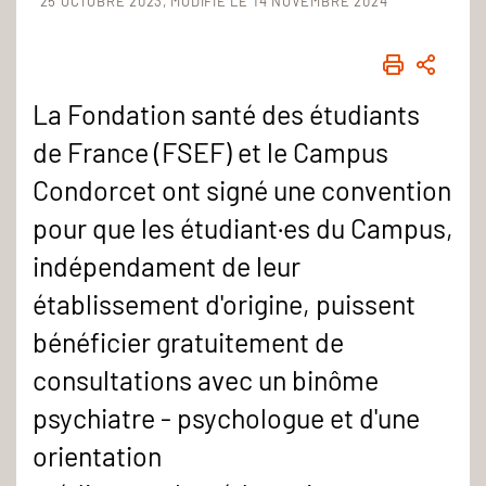
25 OCTOBRE 2023
MODIFIÉ LE 14 NOVEMBRE 2024
IMPRIME
PART
La Fondation santé des étudiants
de France (FSEF) et le Campus
Condorcet ont signé une convention
pour que les étudiant·es du Campus,
indépendament de leur
établissement d'origine, puissent
bénéficier gratuitement de
consultations avec un binôme
psychiatre - psychologue et d'une
orientation