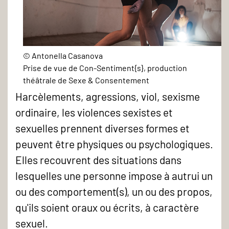
Prise
© Antonella Casanova
Prise de vue de Con-Sentiment{s}, production
de
théâtrale de Sexe & Consentement
vue
Harcèlements, agressions, viol, sexisme
de
ordinaire, les violences sexistes et
Con-
sexuelles prennent diverses formes et
Sentiment{s},
peuvent être physiques ou psychologiques.
production
Elles recouvrent des situations dans
théâtrale
lesquelles une personne impose à autrui un
de
ou des comportement(s), un ou des propos,
Sexe
qu'ils soient oraux ou écrits, à caractère
&
sexuel.