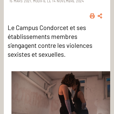
15 MARS 2021
MODIFIÉ LE 14 NOVEMBRE 2024
IMPRIME
PART
Le Campus Condorcet et ses
établissements membres
s’engagent contre les violences
sexistes et sexuelles.