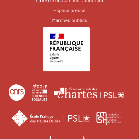
La lettre du Campus Condorcet
Espace presse
Marchés publics
Centre
École
Écol
national
des
natio
de
hautes
des
École
Fonda
la
études
char
pratique
maiso
recherche
en
des
des
scientifique
sciences