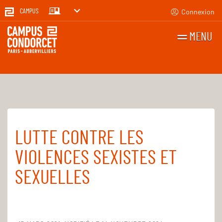
Connexion
CAMPUS
MENU
RECHERCHES
FR
EN
LUTTE CONTRE LES
Accueil
Pour tous
Santé et social
Lutte contre les violences sexistes
VIOLENCES SEXISTES ET
SEXUELLES