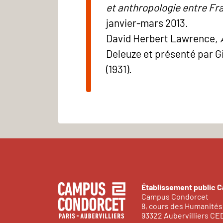
et anthropologie entre Fra
janvier-mars 2013.
David Herbert Lawrence,
Deleuze et présenté par G
(1931).
Établissement public 
Campus Condorcet
8, cours des Humanités
93322 Aubervilliers C