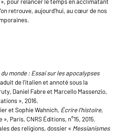
 », pour relancer le temps en acclimatant
n retrouve, aujourd’hui, au c
œ
ur de nos
emporaines.
n du monde : Essai sur les apocalypses
raduit de l’italien et annoté sous la
uty, Daniel Fabre et Marcello Massenzio,
ations », 2016.
ier et Sophie Wahnich,
Écrire l’histoire
,
re », Paris, CNRS Éditions, n°15, 2015.
les des religions, dossier «
Messianismes