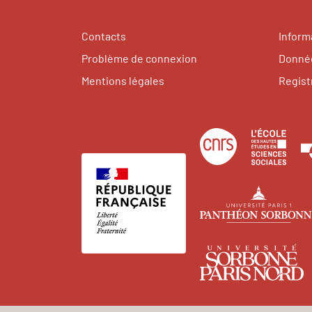
Contacts
Inform
Problème de connexion
Donnée
Mentions légales
Regist
Centre
Éco
national
des
de
hau
la
étu
recherche
en
scientifique
sci
U
soci
P
N