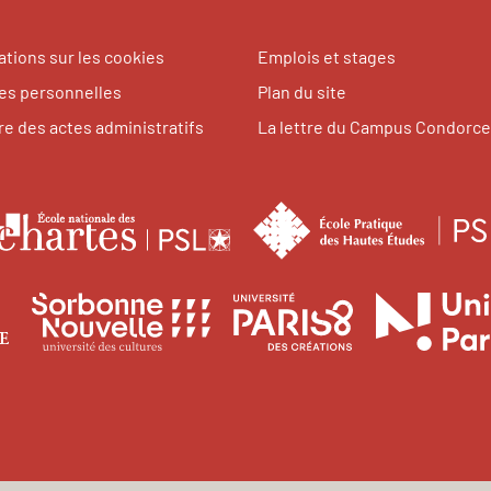
ations sur les cookies
Emplois et stages
s personnelles
Plan du site
re des actes administratifs
La lettre du Campus Condorce
le
École
nationale
tes
des
Université
Université
Université
des
chartes
Paris
Sorbonne
Paris
1
Nouvelle
8
ences
niversité
Panthéon-
Paris
Vincennes
ales
aris
Sorbonne
3
-
ord
Saint-