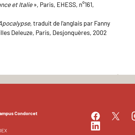
nce et Italie
», Paris, EHESS, n°161,
Apocalypse
, traduit de l’anglais par Fanny
illes Deleuze, Paris, Desjonquères, 2002
Campus Condorcet
Facebook
I
Twitter
LinkedIn
EDEX