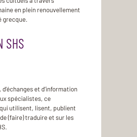
es cultuels à travers
omaine en plein renouvellement
é grecque.
N SHS
n, d’échanges et d’information
aux spécialistes, ce
ui utilisent, lisent, publient
e (faire) traduire et sur les
HS.