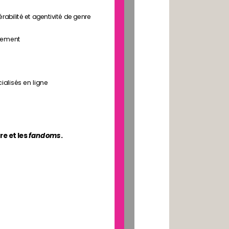
rabilité et agentivité de genre
rnement
cialisés en ligne
e et les 
fandoms
.
t