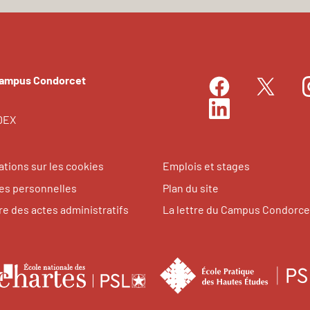
Campus Condorcet
Facebook
I
Twitter
LinkedIn
EDEX
ations sur les cookies
Emplois et stages
s personnelles
Plan du site
re des actes administratifs
La lettre du Campus Condorce
le
École
nationale