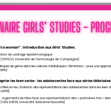
et a woman
” : introduction aux 
Girls’ Studies
.
osition de cadrage épistémologique
COSTECH, Université de Technologie de Compiègne)
diatiques de genre dans les cultures médiatiques « féminines » : pour une appr
USPN)
prier les 
teen series
 : les adolescentes face aux séries télévisées
nes filles en feu. Évolution des représentations des adolescentes dans les 
teen 
, USPN)
ir. Jugements de filles face aux représentations des « premières fois » dans
CCEN, EHESS, Université Sorbonne Nouvelle)