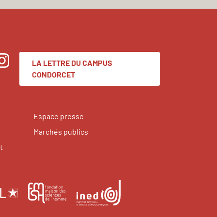
LA LETTRE DU CAMPUS
nstagram
CONDORCET
Espace presse
Marchés publics
t
École
Institut
Fondation
pratique
national
maison