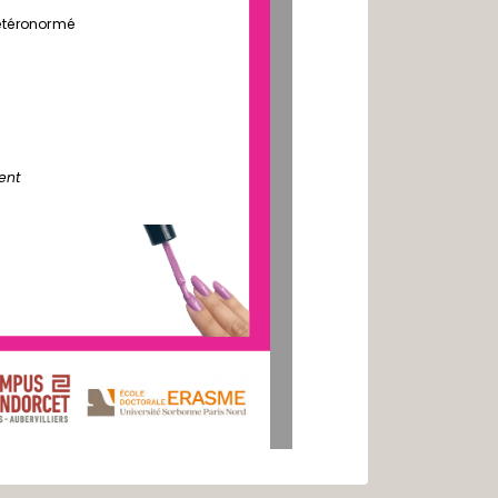
hétéronormé
ent