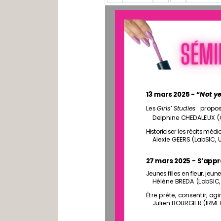
13 mars 2025 - “
Not y
Les 
Girls’ Studies
 : prop
Delphine CHEDALEUX 
(
Historiciser les récits mé
Alexie GEERS 
(LabSIC, 
27 mars 2025 - S’appro
Jeunes filles en fleur, jeu
Hélène BREDA 
(LabSIC
Être prête, consentir, ag
Julien BOURGIER (IRME