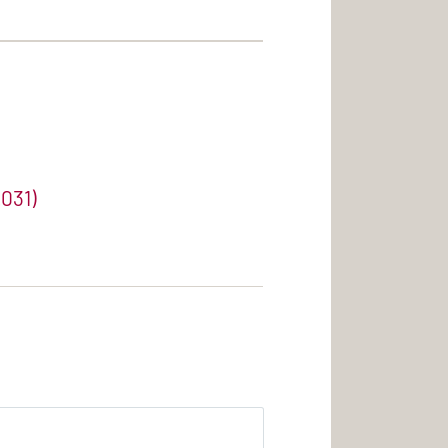
e
.031)