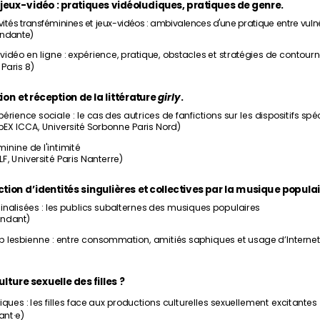
et jeux-vidéo : pratiques vidéoludiques, pratiques de genre.
ités transféminines et jeux-vidéos : ambivalences d'une pratique entre vulné
endante)
 vidéo en ligne : expérience, pratique, obstacles et stratégies de contou
 Paris 8)
on et réception de la littérature 
girly
.
périence sociale : le cas des autrices de fanfictions sur les dispositifs spé
X ICCA, Université Sorbonne Paris Nord)
inine de l'intimité
, Université Paris Nanterre)
tion d’identités singulières et collectives par la musique populair
nalisées : les publics subalternes des musiques populaires
endant)
p lesbienne : entre consommation, amitiés saphiques et usage d’Interne
lture sexuelle des filles ?
ues : les filles face aux productions culturelles sexuellement excitantes
ant·e)