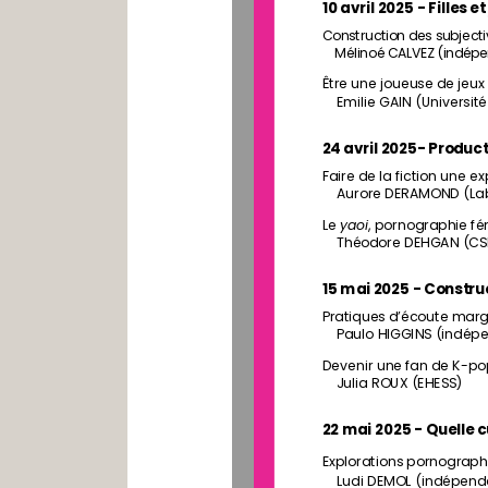
10 avril 2025 - Filles 
Construction des subjectiv
Mélinoé CALVEZ (indép
Être une joueuse de jeux
Emilie GAIN 
(Université
24 avril 2025- Producti
Faire de la fiction une ex
Aurore DERAMOND (LabE
Le 
yaoi
, pornographie fém
Théodore DEHGAN (CSLF
15 mai 2025 - Construc
Pratiques d’écoute margi
Paulo HIGGINS 
(indép
Devenir une fan de K-po
Julia ROUX (EHESS)
22 mai 2025 - Quelle cu
Explorations pornographiq
Ludi DEMOL (indépend