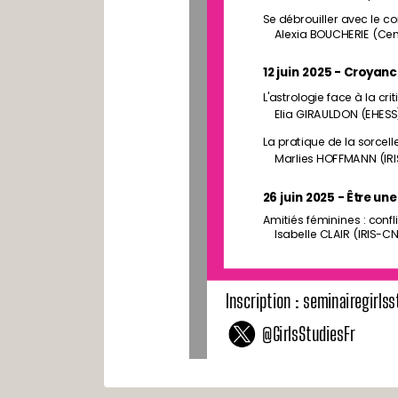
Se débrouiller avec le c
Alexia BOUCHERIE (Cen
12 juin 2025 - Croyan
L'astrologie face à la cr
Elia GIRAULDON (EHESS
La pratique de la sorcel
Marlies HOFFMANN (IRI
26 juin 2025 - Être une
Amitiés féminines : confl
Isabelle CLAIR (IRIS-C
Inscription : seminairegirl
@GirlsStudiesFr