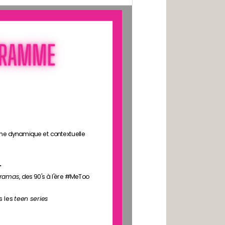
oche dynamique et contextuelle
.
dramas
, des 90's à l'ère #MeToo
 les 
teen series