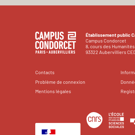
Établissement public 
Campus Condorcet
8, cours des Humanités
93322 Aubervilliers C
Contacts
Inform
Problème de connexion
Donnée
Mentions légales
Regist
Centre
Éco
national
des