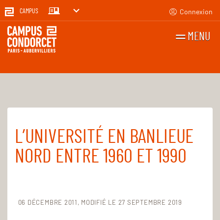
Connexion
CAMPUS
MENU
RECHERCHES
FR
EN
L’UNIVERSITÉ EN BANLIEUE
Accueil
Pour tous
Ressources audiovisuelles
NORD ENTRE 1960 ET 1990
06 DÉCEMBRE 2011
MODIFIÉ LE 27 SEPTEMBRE 2019