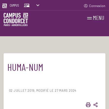
Connexion
CAMPUS
MENU
RECHERCHES
FR
EN
HUMA-NUM
Accueil
La recherche
Soutien à la recherche
Humanités numériques
02 JUILLET 2019
MODIFIÉ LE 27 MARS 2024
IMPRIME
PART