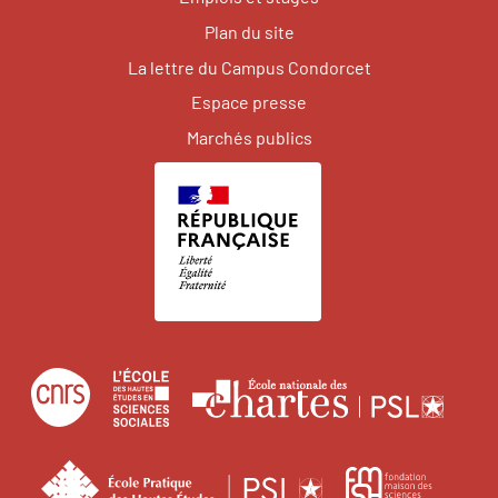
Plan du site
La lettre du Campus Condorcet
Espace presse
Marchés publics
Centre
École
Écol
national
des
natio
de
hautes
des
École
Fonda
la
études
char