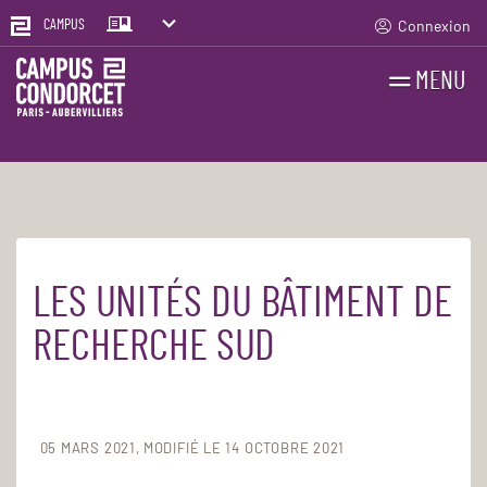
Connexion
CAMPUS
MENU
RECHERCHES
FR
EN
LES UNITÉS DU BÂTIMENT DE
Accueil
La recherche
Communauté scientifique
RECHERCHE SUD
05 MARS 2021
MODIFIÉ LE 14 OCTOBRE 2021