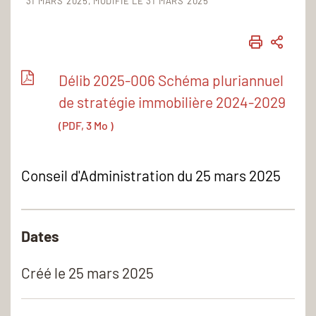
31 MARS 2025
MODIFIÉ LE 31 MARS 2025
IMPRIME
PART
Délib 2025-006 Schéma pluriannuel
de stratégie immobilière 2024-2029
(PDF, 3 Mo )
Conseil d'Administration du 25 mars 2025
Dates
Créé le
25 mars 2025