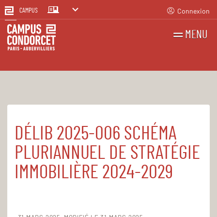
Connexion
CAMPUS
MENU
RECHERCHES
FR
EN
DÉLIB 2025-006 SCHÉMA
Accueil
Le Campus
Établissement public
Registre des actes administratifs
PLURIANNUEL DE STRATÉGIE
Délibérations CA 2025
IMMOBILIÈRE 2024-2029