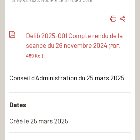
31 MARS 2025
MODIFIÉ LE 31 MARS 2025
IMPRIME
PART
Délib 2025-001 Compte rendu de la
séance du 26 novembre 2024
(PDF,
489 Ko )
Conseil d'Administration du 25 mars 2025
Dates
Créé le
25 mars 2025