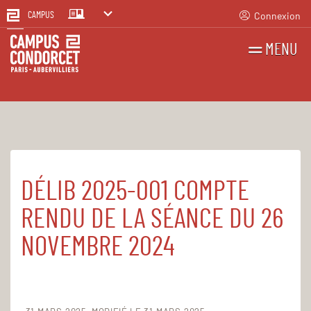
Connexion
CAMPUS
MENU
RECHERCHES
FR
EN
DÉLIB 2025-001 COMPTE
Accueil
Le Campus
Établissement public
Registre des actes administratifs
RENDU DE LA SÉANCE DU 26
Délibérations CA 2025
NOVEMBRE 2024