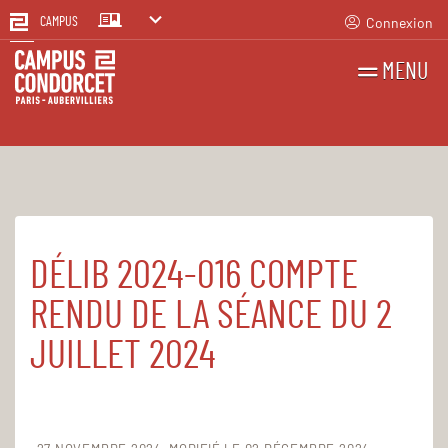
Connexion
CAMPUS
MENU
RECHERCHES
FR
EN
DÉLIB 2024-016 COMPTE
Accueil
Le Campus
Établissement public
Registre des actes administratifs
RENDU DE LA SÉANCE DU 2
Délibérations CA 2024
JUILLET 2024