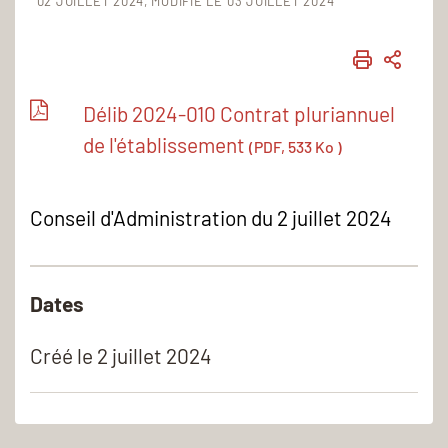
02 JUILLET 2024
MODIFIÉ LE 03 JUILLET 2024
IMPRIME
PART
Délib 2024-010 Contrat pluriannuel
de l'établissement
(PDF, 533 Ko )
Conseil d'Administration du 2 juillet 2024
Dates
Créé le
2 juillet 2024