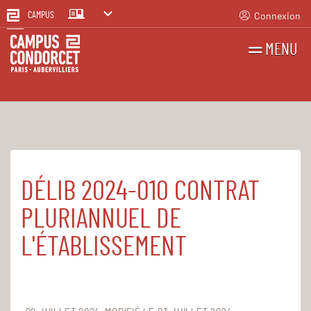
Connexion
CAMPUS
MENU
RECHERCHES
FR
EN
DÉLIB 2024-010 CONTRAT
Accueil
Le Campus
Établissement public
Registre des actes administratifs
PLURIANNUEL DE
Délibérations CA 2024
L'ÉTABLISSEMENT