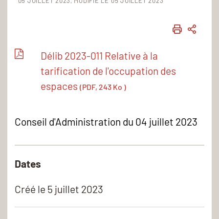
05 JUILLET 2023
MODIFIÉ LE 05 JUILLET 2023
IMPRIME
PART
Délib 2023-011 Relative à la
tarification de l'occupation des
espaces
(PDF, 243 Ko )
Conseil d'Administration du 04 juillet 2023
Dates
Créé le
5 juillet 2023