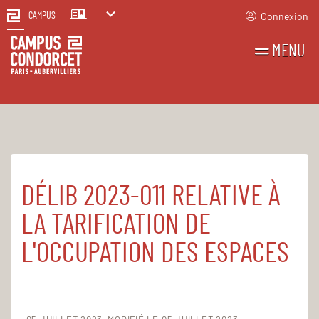
Connexion
CAMPUS
MENU
RECHERCHES
FR
EN
DÉLIB 2023-011 RELATIVE À
Accueil
Le Campus
Établissement public
Registre des actes administratifs
LA TARIFICATION DE
L'OCCUPATION DES ESPACES