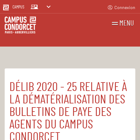
Connexion
CAMPUS
MENU
RECHERCHES
FR
EN
DÉLIB 2020 - 25 RELATIVE À
Accueil
Le Campus
Établissement public
Registre des actes administratifs
LA DÉMATÉRIALISATION DES
BULLETINS DE PAYE DES
AGENTS DU CAMPUS
CONDORCET