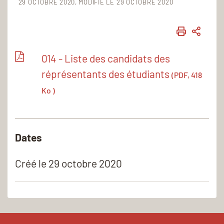
29 OCTOBRE 2020
MODIFIÉ LE 29 OCTOBRE 2020
IMPRIME
PART
014 - Liste des candidats des
réprésentants des étudiants
(PDF, 418
Ko )
Dates
Créé le
29 octobre 2020