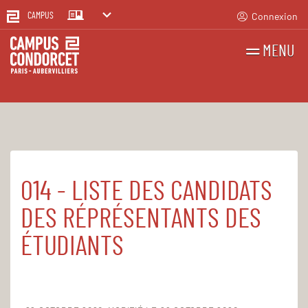
Connexion
CAMPUS
MENU
RECHERCHES
FR
EN
014 - LISTE DES CANDIDATS
Accueil
Le Campus
Établissement public
Registre des actes administratifs
DES RÉPRÉSENTANTS DES
ÉTUDIANTS