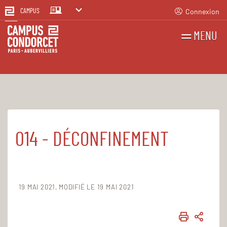
Connexion
CAMPUS
MENU
RECHERCHES
FR
EN
014 - DÉCONFINEMENT
Accueil
Le Campus
Établissement public
Registre des actes administratifs
19 MAI 2021
MODIFIÉ LE 19 MAI 2021
IMPRIME
PART