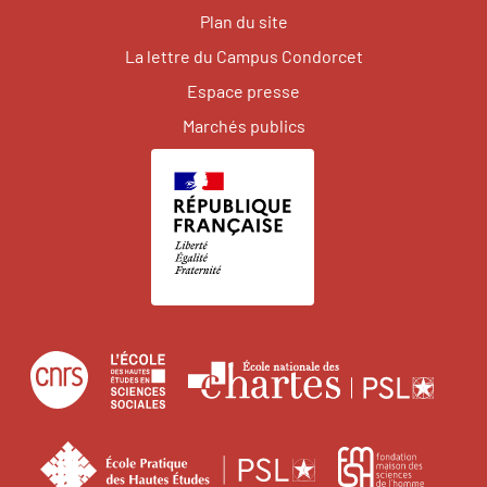
Plan du site
La lettre du Campus Condorcet
Espace presse
Marchés publics
Centre
École
Écol
national
des
natio
de
hautes
des
École
Fonda
la
études
char