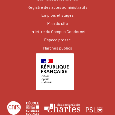
Registre des actes administratifs
Emplois et stages
Plan du site
La lettre du Campus Condorcet
Espace presse
Marchés publics
Centre
École
Écol
national
des
natio