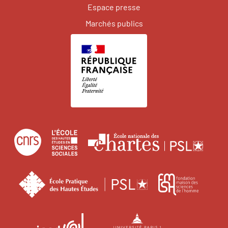
Espace presse
Marchés publics
Centre
École
Écol
national
des
natio
de
hautes
des
École
Fonda
la
études
char
pratique
maiso
recherche
en
des
des
scientifique
sciences
Institut
Université
hautes