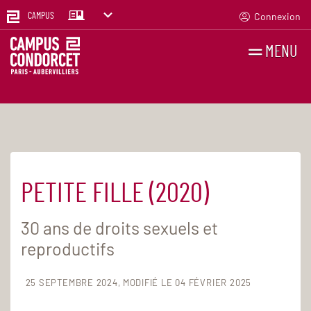
Connexion
CAMPUS
MENU
RECHERCHES
FR
EN
PETITE FILLE (2020)
Accueil
Agenda
30 ans de droits sexuels et
reproductifs
25 SEPTEMBRE 2024
MODIFIÉ LE 04 FÉVRIER 2025