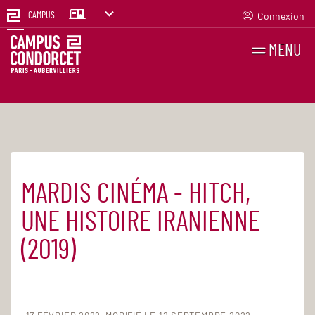
Connexion
CAMPUS
MENU
RECHERCHES
FR
EN
MARDIS CINÉMA - HITCH,
Accueil
Agenda
UNE HISTOIRE IRANIENNE
(2019)