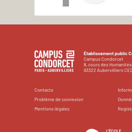
Établissement public 
Campus Condorcet
8, cours des Humanités
93322 Aubervilliers C
Contacts
Inform
Problème de connexion
Donnée
Mentions légales
Regist