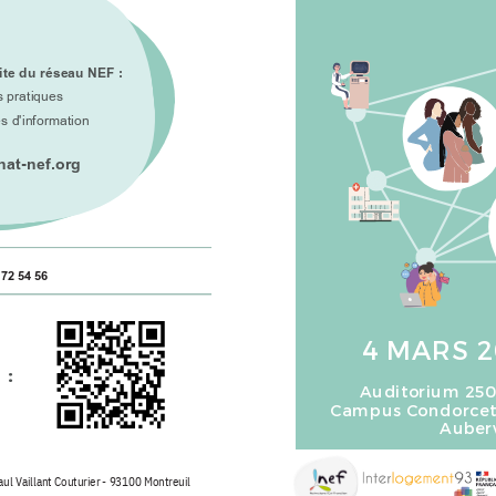
ite du réseau NEF :
s pratiques
s d'information
at-nef.org
 72 54 56
4 MARS 20
:
Auditorium 250 
Campus Condorcet 
Auberv
ul Vaillant Couturier - 93100 Montreuil