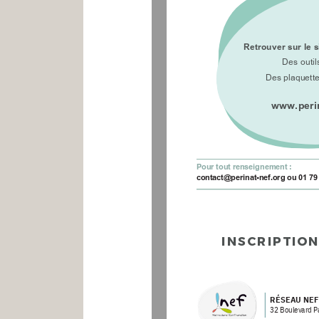
Retrouver sur le s
Des outil
D
es plaquette
www.perin
Pour tout renseignement :
contact@perinat-nef.org ou 01 79
INSCRIPTION 
RÉSEAU NEF
32 Boulevard Pa