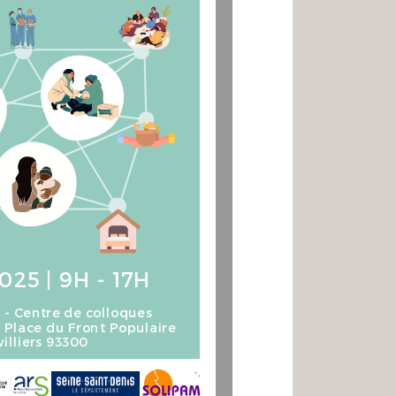
25 | 9H - 17H
- Centre de colloques
Place du Front Populaire
illiers 93300