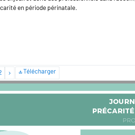
carité en période périnatale.
Télécharger
2
JOURN
PRÉCARITÉ
PR