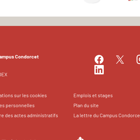
Campus Condorcet
Facebook
I
Twitter
LinkedIn
EDEX
ations sur les cookies
Emplois et stages
s personnelles
Plan du site
re des actes administratifs
La lettre du Campus Condorce