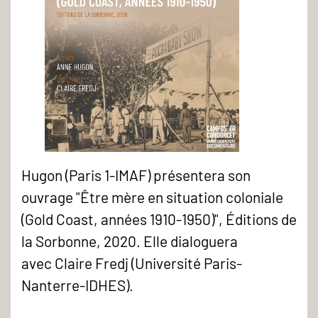
Hugon (Paris 1-IMAF) présentera son
Jeudis
ouvrage "Être mère en situation coloniale
du
(Gold Coast, années 1910-1950)", Éditions de
GED
la Sorbonne, 2020. Elle dialoguera
-
avec Claire Fredj (Université Paris-
Anne
Nanterre-IDHES).
Hugon
-