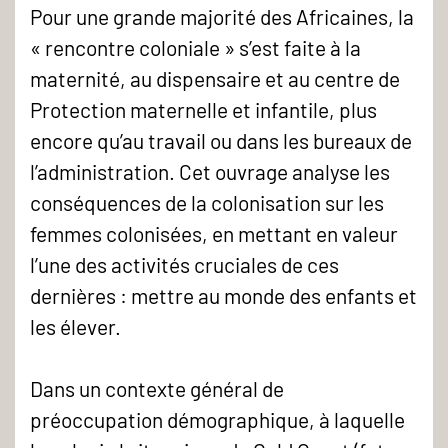
Pour une grande majorité des Africaines, la
&#34;Être
« rencontre coloniale » s’est faite à la
mère
maternité, au dispensaire et au centre de
en
Protection maternelle et infantile, plus
situation
encore qu’au travail ou dans les bureaux de
coloniale
l’administration. Cet ouvrage analyse les
(Gold
conséquences de la colonisation sur les
Coast,
femmes colonisées, en mettant en valeur
années
l’une des activités cruciales de ces
1910-
dernières : mettre au monde des enfants et
1950)&#34;
les élever.
Dans un contexte général de
préoccupation démographique, à laquelle