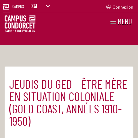
Connexion
CAMPUS
MENU
RECHERCHES
FR
EN
JEUDIS DU GED - ÊTRE MÈRE
Accueil
Agenda
EN SITUATION COLONIALE
(GOLD COAST, ANNÉES 1910-
1950)