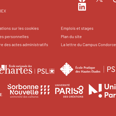
Facebook
I
Twitter
LinkedIn
EDEX
ations sur les cookies
Emplois et stages
s personnelles
Plan du site
re des actes administratifs
La lettre du Campus Condorce
le
École
nationale
tes
des
Université
Université
Université
des
chartes
Paris
Sorbonne
Paris
1
Nouvelle
8
ences
niversité
Panthéon-
Paris
Vincennes
ales