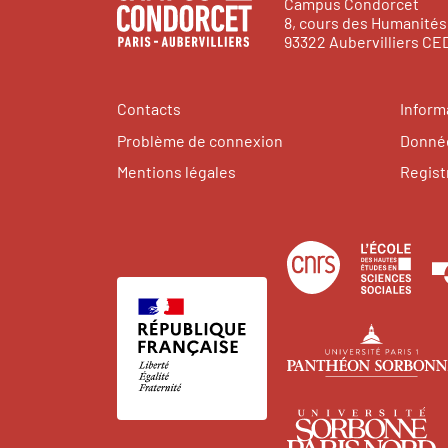
Campus Condorcet
8, cours des Humanités
93322 Aubervilliers C
Contacts
Inform
Problème de connexion
Donnée
Mentions légales
Regist
Centre
Éco
national
des
de
hau
la
étu
recherche
en
scientifique
sci
U
soci