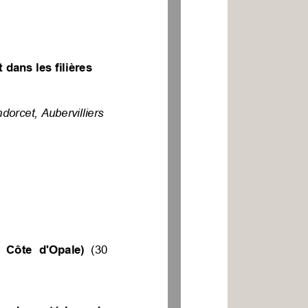
t
dans
les
filières
dorcet,
Aubervilliers
Côte
d'Opale)
(30