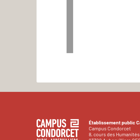
Établissement public 
Campus Condorcet
8, cours des Humanités