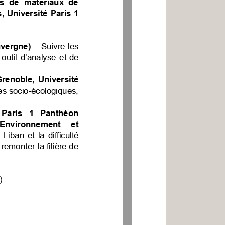
es
de
matériaux
de
,
Université
Paris
1
vergne)
–
Suivre
les
outil
d’analyse
et
de
renoble,
Université
es
socio-écologiques,
Paris
1
Panthéon
Environnement
et
Liban
et
la
difficulté
remonter
la
filière
de
)