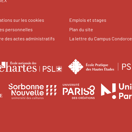
EDEX
ations sur les cookies
Emplois et stages
s personnelles
Plan du site
re des actes administratifs
La lettre du Campus Condorce
le
École
nationale
tes
des
Université
Université
Université
des
chartes
Paris
Sorbonne
Paris
1
Nouvelle
8
ences
niversité
Panthéon-
Paris
Vincennes
ales
aris
Sorbonne
3
-
ord