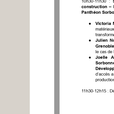
10h30-11h30
:
construction
–
Panthéon
Sorbo
●
Victoria
matériaux
transform
●
Julien
N
Grenoble
le
cas
de
●
Joelle
A
Sorbonne
Dévelop
d’accès
a
productio
11h30-12h15
:
D