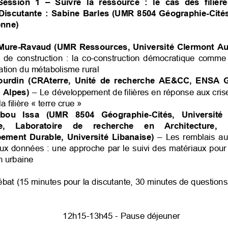
Session
1
–
Suivre
la
ressource
:
le
cas
des
filièr
Discutante
:
Sabine
Barles
(UMR
8504
Géographie-Cités
nne)
Mure-Ravaud
(UMR
Ressources,
Université
Clermont
Au
de
construction
:
la
co-construction
démocratique
comme
ation
du
métabolisme
rural
ourdin
(CRAterre,
Unité
de
recherche
AE&CC,
ENSA
G
Alpes)
–
Le
développement
de
filières
en
réponse
aux
cris
la
filière
«
terre
crue
»
bou
Issa
(UMR
8504
Géographie-Cités,
Université
,
Laboratoire
de
recherche
en
Architecture,
pement
Durable,
Université
Libanaise)
–
Les
remblais
au
ux
données
:
une
approche
par
le
suivi
des
matériaux
pour
n
urbaine
ébat
(15
minutes
pour
la
discutante,
30
minutes
de
questions
12h15-13h45
-
Pause
déjeuner