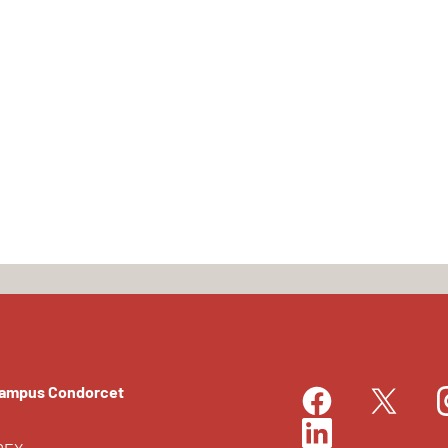
Campus Condorcet
Facebook
I
Twitter
LinkedIn