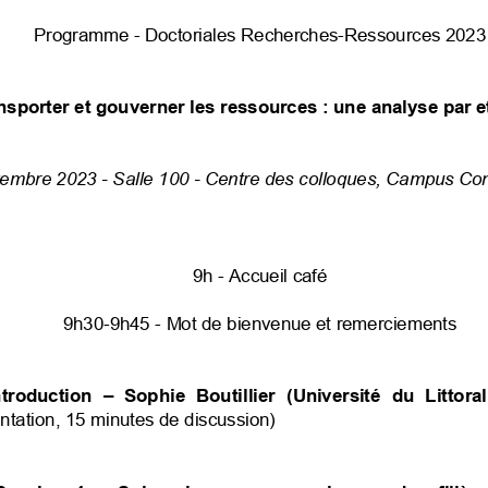
Programme
-
Doctoriales
Recherches-Ressources
2023
nsporter
et
gouverner
les
ressources
:
une
analyse
par
e
embre
2023
-
Salle
100
-
Centre
des
colloques,
Campus
Con
9h
-
Accueil
café
9h30-9h45
-
Mot
de
bienvenue
et
remerciements
ntroduction
–
Sophie
Boutillier
(Université
du
Littoral
ntation,
15
minutes
de
discussion)