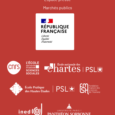
Marchés publics
Centre
École
Écol
national
des
natio
de
hautes
des
École
Fonda
la
études
char
pratique
maiso
recherche
en
des
des
scientifique
sciences
Institut
Université
hautes
scien
sociales