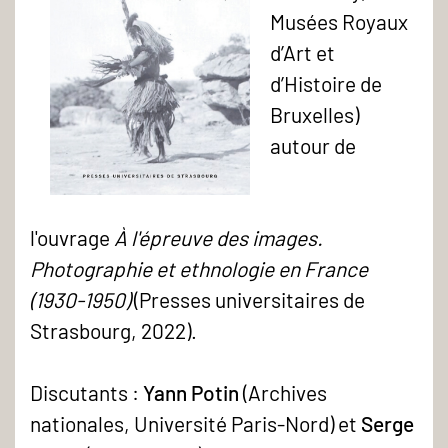
Musées Royaux
d’Art et
d’Histoire de
Bruxelles)
autour de
À
l'ouvrage
À l'épreuve des images.
l'épreuve
Photographie et ethnologie en France
des
(1930-1950)
(Presses universitaires de
images.
Strasbourg, 2022).
Photographie
et
Discutants :
Yann Potin
(Archives
ethnologie
nationales, Université Paris-Nord) et
Serge
en