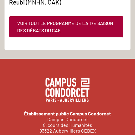
Reubi
(MNHN, CAK)
France
(1930-
1950)
VOIR TOUT LE PROGRAMME DE LA 17E SAISON
DES DÉBATS DU CAK
(Presses
universitaires
de
Strasbourg,
2022)
Établissement public Campus Condorcet
Campus Condorcet
8, cours des Humanités
93322 Aubervilliers CEDEX