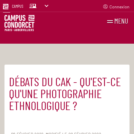
Connexion
CAMPUS
MENU
RECHERCHES
FR
EN
DÉBATS DU CAK - QU'EST-CE
Accueil
Agenda
QU'UNE PHOTOGRAPHIE
ETHNOLOGIQUE ?