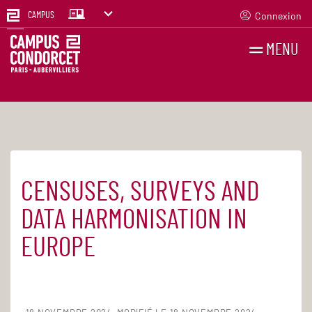
Connexion
CAMPUS
MENU
RECHERCHES
FR
EN
CENSUSES, SURVEYS AND
Accueil
Agenda
DATA HARMONISATION IN
EUROPE