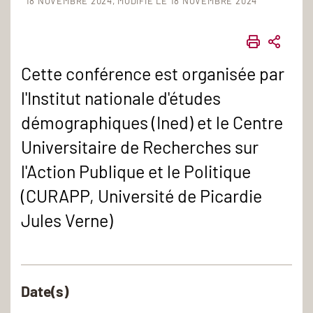
18 NOVEMBRE 2024
MODIFIÉ LE 18 NOVEMBRE 2024
IMPRIME
PART
Cette conférence est organisée par
l'Institut nationale d'études
démographiques (Ined) et le Centre
Universitaire de Recherches sur
l'Action Publique et le Politique
(CURAPP, Université de Picardie
Jules Verne)
Date(s)