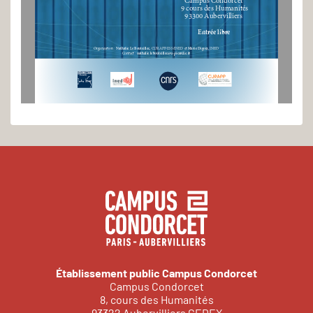
 9 cours des Humanités 
93300 Aubervilliers 
Entrée libre
Nathalie Le Bouteillec
Marie Digoix
Organisation : 
, CURAPP-ESS/INED et 
, INED 
nathalie.lebouteillec@u-picardie.fr
Contact : 
Établissement public Campus Condorcet
Campus Condorcet
8, cours des Humanités
93322 Aubervilliers CEDEX