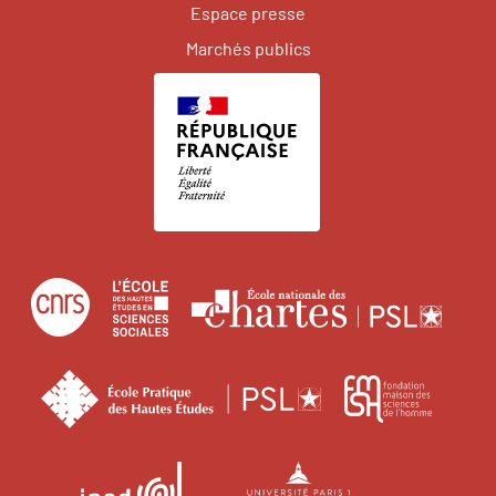
Espace presse
Marchés publics
Centre
École
Écol
national
des
natio
de
hautes
des
École
Fonda
la
études
char
pratique
maiso
recherche
en
des
des
scientifique
sciences
Institut
Université
hautes
scien