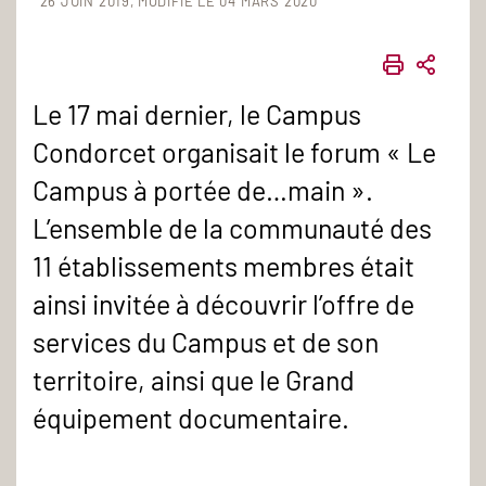
26 JUIN 2019
MODIFIÉ LE 04 MARS 2020
IMPRIME
PART
Le 17 mai dernier, le Campus
Condorcet organisait le forum « Le
Campus à portée de…main ».
L’ensemble de la communauté des
11 établissements membres était
ainsi invitée à découvrir l’offre de
services du Campus et de son
territoire, ainsi que le Grand
équipement documentaire.