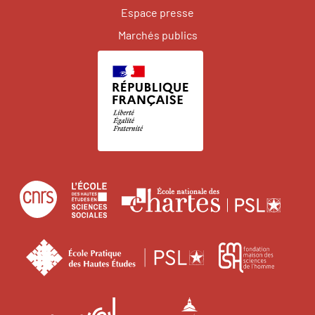
Espace presse
Marchés publics
Centre
École
Écol
national
des
natio
de
hautes
des
École
Fonda
la
études
char
pratique
maiso
recherche
en
des
des
scientifique
sciences
Institut
Université
hautes