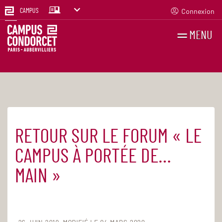
Connexion
CAMPUS
MENU
RECHERCHES
FR
EN
RETOUR SUR LE FORUM « LE
Accueil
Actualités
CAMPUS À PORTÉE DE…
MAIN »