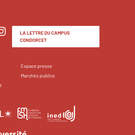
LA LETTRE DU CAMPUS
nstagram
CONDORCET
Espace presse
Marchés publics
t
École
Institut
Fondation
pratique
national
maison
des
d'études
des