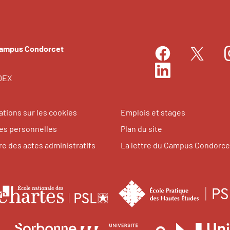
Campus Condorcet
Facebook
I
Twitter
LinkedIn
EDEX
ations sur les cookies
Emplois et stages
s personnelles
Plan du site
re des actes administratifs
La lettre du Campus Condorce
le
École
nationale
tes
des