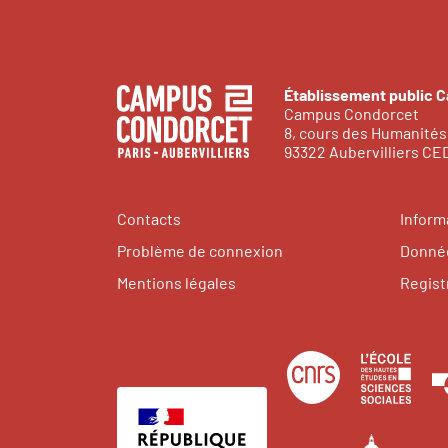
Établissement public 
Campus Condorcet
8, cours des Humanités
93322 Aubervilliers C
Contacts
Inform
Problème de connexion
Donnée
Mentions légales
Regist
Centre
Éco
national
des
de
hau