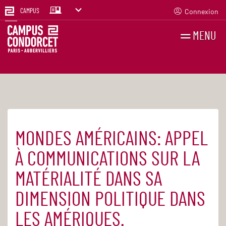
Connexion
CAMPUS
MENU
RECHERCHES
FR
EN
MONDES AMÉRICAINS: APPEL
Accueil
Actualités
À COMMUNICATIONS SUR LA
MATÉRIALITÉ DANS SA
DIMENSION POLITIQUE DANS
LES AMÉRIQUES.