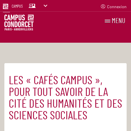
Connexion
CAMPUS
MENU
RECHERCHES
FR
EN
LES « CAFÉS CAMPUS »,
Accueil
Actualités
POUR TOUT SAVOIR DE LA
CITÉ DES HUMANITÉS ET DES
SCIENCES SOCIALES