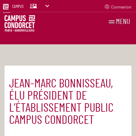
Connexion
CAMPUS
MENU
RECHERCHES
FR
EN
JEAN-MARC BONNISSEAU,
Accueil
Actualités
ÉLU PRÉSIDENT DE
L’ÉTABLISSEMENT PUBLIC
CAMPUS CONDORCET