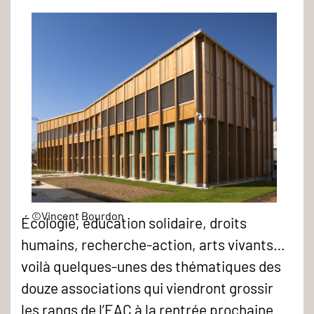
Espace
©Vincent Bourdon
Écologie, éducation solidaire, droits
associatif
humains, recherche-action, arts vivants…
et
voilà quelques-unes des thématiques des
culturel
douze associations qui viendront grossir
-
les rangs de l’EAC à la rentrée prochaine.