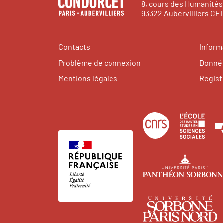
8, cours des Humanités
93322 Aubervilliers C
Contacts
Inform
Problème de connexion
Donnée
Mentions légales
Regist
Centre
Éco
national
des
de
hau
la
étu
recherche
en
scientifique
sci
U
soci
P