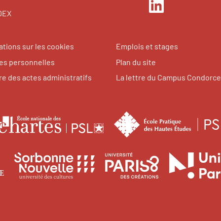
LinkedIn
EDEX
ations sur les cookies
Emplois et stages
s personnelles
Plan du site
re des actes administratifs
La lettre du Campus Condorce
le
École
nationale
tes
des
Université
Université
Université
des
chartes
Paris
Sorbonne
Paris
1
Nouvelle
8
ences
niversité
Panthéon-
Paris
Vincennes
ales
aris
Sorbonne
3
-