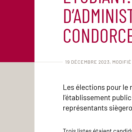
D’ADMINIS
CONDORC
19 DÉCEMBRE 2023
MODIFIÉ
Les élections pour le
l’établissement publi
représentants siègeron
Trois listes étaient candid