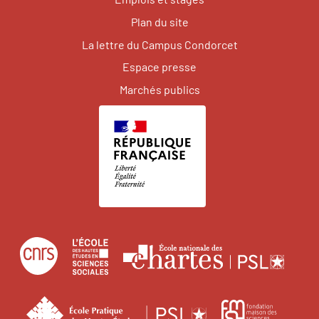
Plan du site
La lettre du Campus Condorcet
Espace presse
Marchés publics
Centre
École
Écol
national
des
natio
de
hautes
des
École
Fonda
la
études