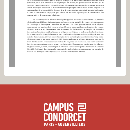
permettent, d’une part, la transmission des pratiques sur internet, lesquelles se voient enrichies par de 
nouveaux cadres de cocréation, de participation et d’interaction. D’autre part, le numérique est devenu 
un lieu privilégié d’élaboration et de recom
position des pratiques rituelles et des savoirs religieux. En 
tant que milieu (Bachimont, 2015), il permet donc de penser des interactions inédites entre les humains 
et  avec  le  non
-
humain,  impliquant  par  ailleurs  de  nouvelles  dynamiques  de  structuration  de
s 
communautés et de gouvernance religieuse. 
Le tournant spatial en sciences des religions appelle à renouveler la réflexion sur l’espace et la 
religion (Dejean, 2020), en s'articulant autour de la construction mutuelle des espaces géographiques et 
des cyb
er
-
espaces du religieux. Des recherches portant sur les cadres spatiaux et matériels du religieux 
contemporain  ont  ainsi  conduit  à  de  nouvelles  réflexions  concernant  la  reconfiguration  des  espaces 
religieux, plutôt que leur dépassement. Plus récemment, des
études se sont interrogées sur la manière 
dont les transformations sociales, liées au numérique et au religieux, se traduisent simultanément dans 
des espaces hybrides (
Campbell et Tsuria, 2021).
Celles
-
ci ont également développé l’hypothèse d’une 
sacralit
é du numérique, à travers des technologies devenues le réceptacle contemporain d’imaginaires 
religieux  anciens  et  nouveaux  (Aguiar,  2018).  Les  technologies  numériques  interrogent  alors  sur  la 
façon dont les paroles et les actes des croyants et des croyante
s sont médiatisés, c’est
-
à
-
dire la manière 
dont  des  personnes  et  des  espaces  entrent  en  relation  et  (re)formulent  ou  transforment  les  échanges 
religieux, sociaux, culturels, économiques et politiques. 
Dans le prolongement des travaux de 
Christine 
Hine  (201
5), il s’agit donc de prendre en compte 
les technologies  numériques  dans  leur  capacité  de 
médiation et d’analyser leurs impacts sur les relations inter et extra
-
humaines. 
1