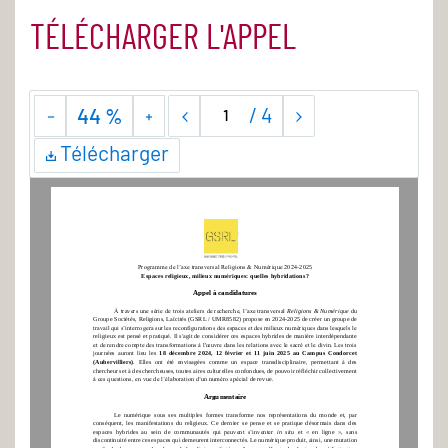
TÉLÉCHARGER L'APPEL
/
4
44 %
Télécharger
Relu knott
Programme de l’axe transversal Religions & Numérique 2024
-
2025
Espaces religieux, milieux numériques: quelles hybridations?
Appel à candidatures
À travers une série de trois ateliers de recherche, l’axe transversal 
Religions & Numérique 
du 
Groupe Sociétés, Religions, Laïcités (GSRL / UMR8582) propose en 2024
-
2025 de créer un groupe de 
travail qui s’interrogera sur les reconfigurations des espaces et des milieux numériques dans lesquels le 
religieux est pensé et pratiqué. Il s'agit de cons
idérer ces espaces hybrides de manière interdépendante 
et de rendre compte des transformations à l'œuvre dans les relations avec le sacré et le divin. Les trois 
journées  auront  lieu  les 
18  décembre  2024,  12  février  et  11  juin  2025  au  Campus  Condorcet 
(Aube
rvilliers)
.  Elles
ont  été  envisagées  comme  un  espace  transdisciplinaire,  permettant  à  des 
chercheurs et à des chercheuses, toutes aires culturelles confondues, de pouvoir réfléchir collectivement 
à ces questions, en vue de l’élaboration d’un numéro spécial
de revue. 
Argumentaire 
Le  numérique  sous  ses  multiples  formes  transforme  nos  représentations  du  monde  et,  par 
conséquent,  les  manifestations  du  religieux.  Ce  dernier
se  pense  et  se  pratique  désormais  dans  des 
espaces  hybrides  au  sein  de  communautés  qu
i  peuvent  s’inventer 
in  situ
et 
en  ligne 
,  sans 
« 
»
discontinuité entre ces espaces qui demeurent interconnectés. Le numérique produit, ainsi, une mutation 
profonde des espaces dans lesquels le religieux s’intègre. Les nouvelles technologies de médiatisatio
n 