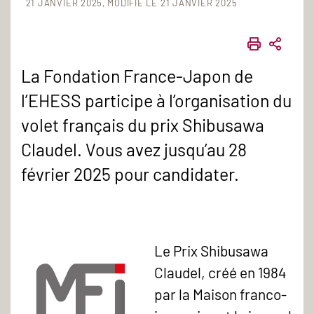
21 JANVIER 2025
MODIFIÉ LE 21 JANVIER 2025
IMPRIME
PART
La Fondation France-Japon de
l’EHESS participe à l’organisation du
volet français du prix Shibusawa
Claudel. Vous avez jusqu’au 28
février 2025 pour candidater.
Le Prix Shibusawa
Claudel, créé en 1984
par la Maison franco-