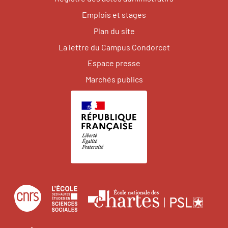
Emplois et stages
Plan du site
La lettre du Campus Condorcet
Espace presse
Marchés publics
Centre
École
Écol
national
des
natio
de
hautes