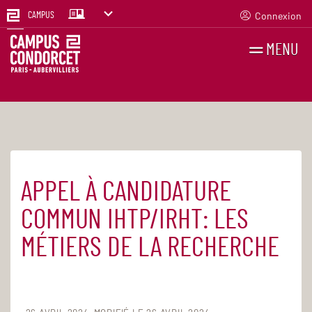
Connexion
CAMPUS
MENU
RECHERCHES
FR
EN
APPEL À CANDIDATURE
Accueil
Actualités
COMMUN IHTP/IRHT: LES
MÉTIERS DE LA RECHERCHE