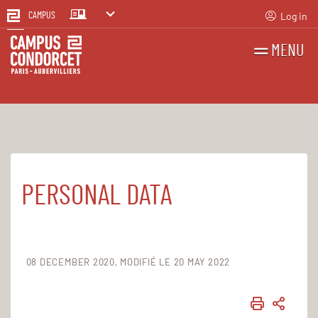
Log in
CAMPUS
MENU
SEARCH
FR
EN
PERSONAL DATA
Home
Personal data
08 DECEMBER 2020
MODIFIÉ LE 20 MAY 2022
PRINT
SHAR